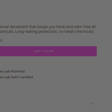
ural deodorant that keeps you fresh and odor-free all
tanicals. Long-lasting protection, no harsh chemicals.
es
ADD TO CART
es Lab Montréal
es Lab Saint-Lambert