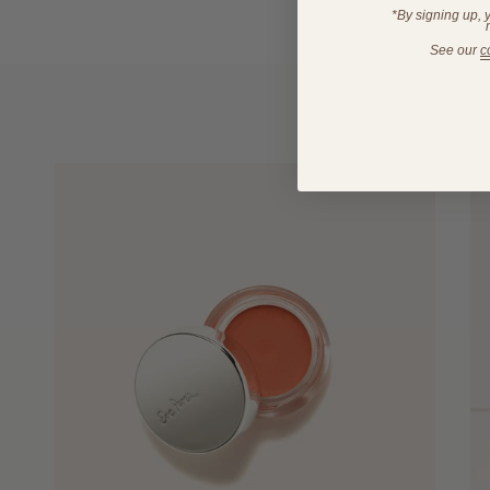
*By signing up, 
See our
c