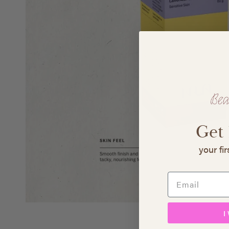
Get
your fi
I