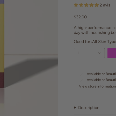
2 avis
$32.00
A high-performance nat
day with nourishing bo
Good for :
All Skin Typ
1
Available at
Beauti
Available at
Beauti
View store information
Description