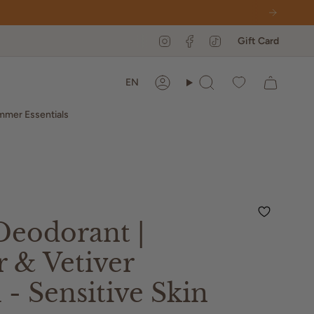
Instagram
Facebook
TikTok
Gift Card
Language
EN
Account
Search
mer Essentials
Deodorant |
 & Vetiver
 - Sensitive Skin