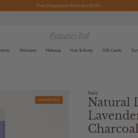
Sun's Out — So Are Our Summer Essentials. Shop now
ments
Skincare
Makeup
Hair & Body
Gift Cards
Sum
Nala
Natural 
SUMMER PICK
Lavender
Charcoal