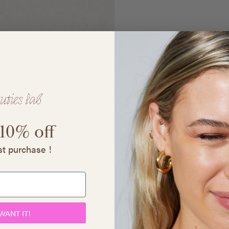
 10%
off
rst purchase !
 WANT IT!