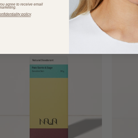
you agree to receive email
marketing.
onfidentiality policy
.
WE THINK YOU'LL LIKE