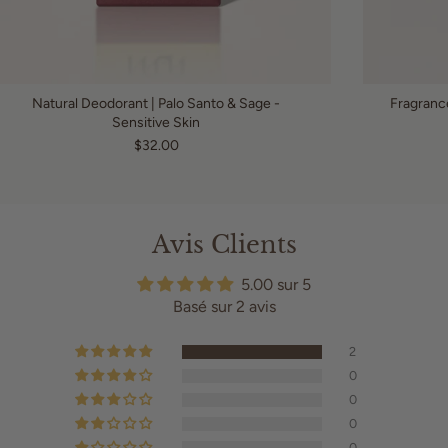
Natural Deodorant | Palo Santo & Sage -
Fragranc
Sensitive Skin
$32.00
Avis Clients
5.00 sur 5
Basé sur 2 avis
2
0
0
0
0