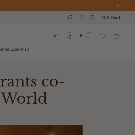
Instagram
Facebook
TikTok
Gift Card
Language
EN
Account
Search
mer Essentials
irants co-
 World