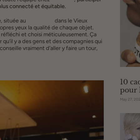
plus connecté et équitable.
 située au 
Centre Phi 
dans le Vieux 
ropres yeux la qualité de chaque objet. 
t réfléchi et choisi méticuleusement. Ça 
 qu’il y a des gens et des compagnies qui 
onseille vraiment d’aller y faire un tour, 
10 c
pour 
May 27, 20