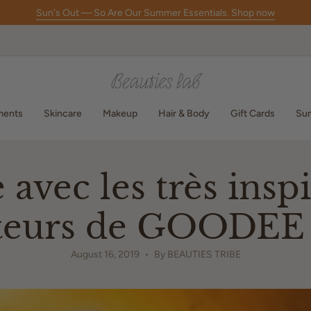
Sun's Out — So Are Our Summer Essentials. Shop now
ments
Skincare
Makeup
Hair & Body
Gift Cards
Sum
avec les très insp
teurs de GOODEE
August 16, 2019
By BEAUTIES TRIBE