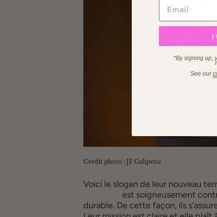
I
*By signing up, 
See our
c
Crédit photo : JF Galipeau
GOODEE 
est soigneusement contr
durable. De cette façon, ils s’assur
Leur mission est claire et elle plaît