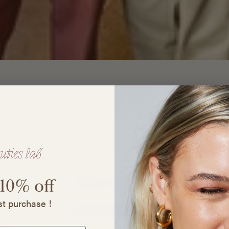
Recen
EE, le nouveau projet des jumeaux co-
Byron et Dexter Peart. Originaires 
nt ouvert leur première boutique 
Want 
 vers Toronto, Vancouver puis New York.
 10%
off
rst purchase !