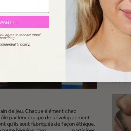
 WANT IT!
you agree to receive email
marketing.
onfidentiality policy
.
Guide
québ
November 1
Voici le slogan de leur nouveau terrain de jeu. Chaque élément chez 
ôlé par leur équipe de développement 
ent qu’ils sont fabriqués de façon éthique. 
 à toute l’équipe chez 
Beauties
 ; 
participer 