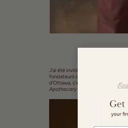
J’ai été invitée à découvrir GOOD
fondateurs de Want Les Essentiels, 
d’Ottawa, c’est à Montréal qu’ils o
Apothecary
 avant de se propulser
Get
your fi