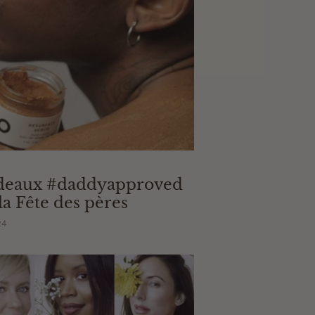
adeaux #daddyapproved
la Fête des pères
24