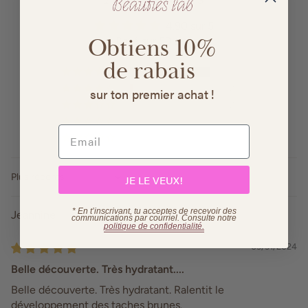
4.90 sur 5
Obtiens 10%
Basé sur 59 avis
de rabais
55
2
sur ton premier achat !
2
0
0
JE LE VEUX!
Sort by
* En t’inscrivant, tu acceptes de recevoir des
Jeannine
communications par courriel. Consulte
notre
politique de confidentialité.
03/31/2024
Belle découverte. Très hydratant....
Belle découverte. Très hydratant. Ralentit le
développement des taches brunes.