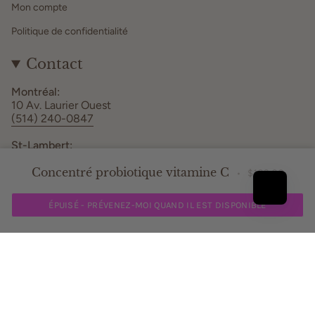
Mon compte
Politique de confidentialité
Contact
Montréal:
10 Av. Laurier Ouest
(514) 240-0847
St-Lambert:
261 Rue Elm #201
Concentré probiotique vitamine C
(438) 813-1246
$102.00
Heures d'ouverture
ÉPUISÉ - PRÉVENEZ-MOI QUAND IL EST DISPONIBLE
Instagram
Facebook
TikTok
Langue
FR