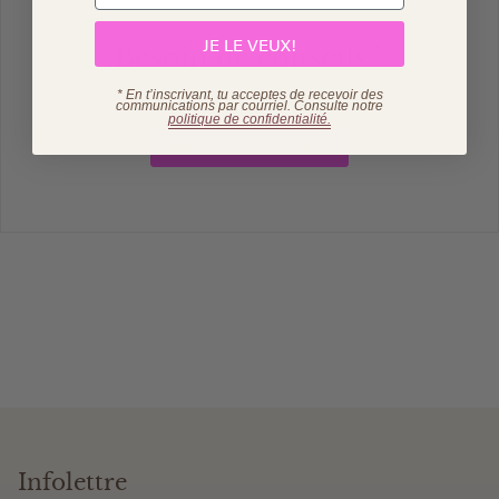
JE LE VEUX!
Besoin de conseils ?
* En t’inscrivant, tu acceptes de recevoir des
Réservez votre consultation gratuite !
communications par courriel. Consulte
notre
politique de confidentialité.
PARLER À UN.E EXPERT.E
Infolettre