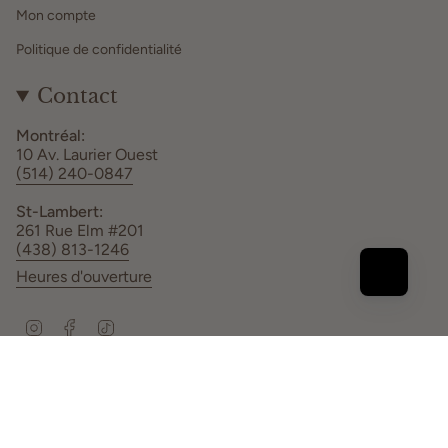
Mon compte
Politique de confidentialité
Contact
Montréal:
10 Av. Laurier Ouest
(514) 240-0847
St-Lambert:
261 Rue Elm #201
(438) 813-1246
Heures d'ouverture
Instagram
Facebook
TikTok
Langue
FR