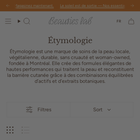
Passer
é aussi. Magasinez maintenant.
iennes
NOUVEAUTÉS : Des
lifesavers
Le soleil est de sortie — Nos essentiels de l'ét
conçus pour les urgences quotidiennes
au
contenu
Lang
de
FR
Recherche
la
page
Étymologie
Étymologie est une marque de soins de la peau locale,
végétalienne, durable, sans cruauté et woman-owned,
fondée à Montréal. Elle crée des formules élégantes de
hautes performances qui traitent la peau et reconstituent
la barrière cutanée grâce à des combinaisons équilibrées
d’actifs et d’extraits botaniques.
Filtres
Sort