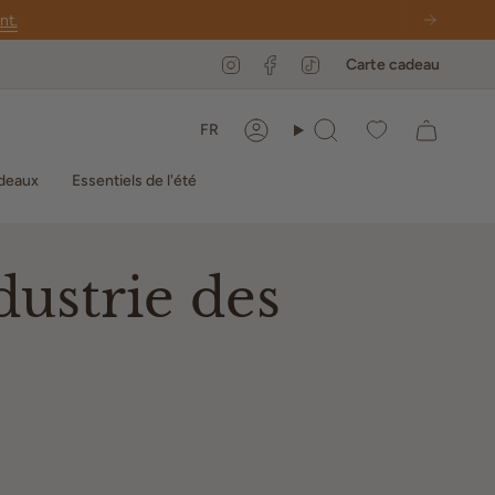
nt.
Instagram
Facebook
TikTok
Carte cadeau
Langue
FR
Compte
Recherche
deaux
Essentiels de l'été
dustrie des