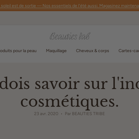
 soleil est de sortie — Nos essentiels de l'été aussi. Magasinez maintena
oduits pour la peau
Maquillage
Cheveux & corps
Cartes-ca
dois savoir sur l'in
cosmétiques.
23 avr. 2020
Par BEAUTIES TRIBE