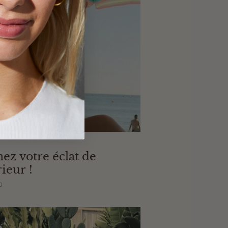
ez votre éclat de
rieur !
0