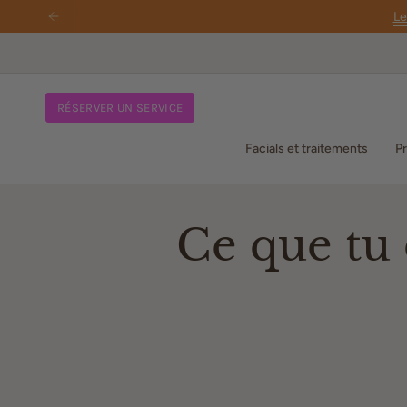
Passer
Le
au
contenu
de
la
page
RÉSERVER UN SERVICE
Facials et traitements
Pr
Ce que tu 