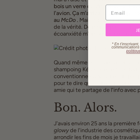
bois un verre de vin nature, je fum
l'avion. Ça m'arrive - beaucoup moi
au
McDo
.
Mais je connais mes choix
de la vérité. De mon impact. Parce
J
écoanxiété m'empêche de me mettr
* En t’inscrivant
communications p
politiqu
Quand même bien que tu sois accr
shampoing Kérastase, je m'en fous.
conventionnels que je ne suis pas pr
pour te dire quoi faire, t'irriter 
amie qui te partage de l'info avec 
Bon. Alors.
J'avais environ 25 ans la première fo
glowy
de l'industrie des cosmétique
arrondir les fins de mois je travail