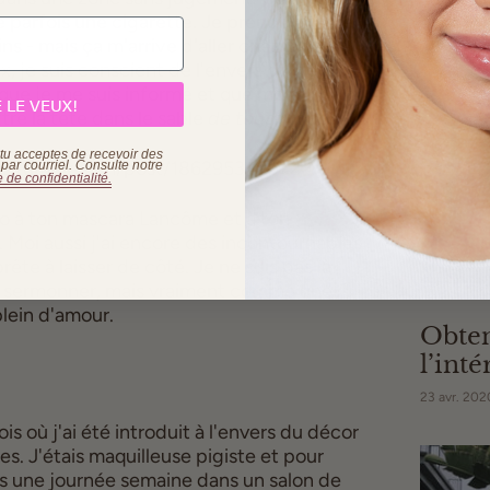
e parfois une cigarette. Je prends encore
ns - mais ça m'arrive d'aller chez Zara et
, je suis conscient de l'envers du décor,
 que je me suis informé et que mon
E LE VEUX!
e la tête dans le sable
de toute façon
.
, tu acceptes de recevoir des
ar courriel. Consulte
notre
e de confidentialité.
o à ton mascara Lancôme et à ton
 Moi aussi j'ai encore des incontournables
ête à laisser de côté. Je ne suis pas là
et te sermonner, mais vraiment comme une
plein d'amour.
Obten
l’inté
23 avr. 202
is où j'ai été introduit à l'envers du décor
s. J'étais maquilleuse pigiste et pour
lais une journée semaine dans un salon de