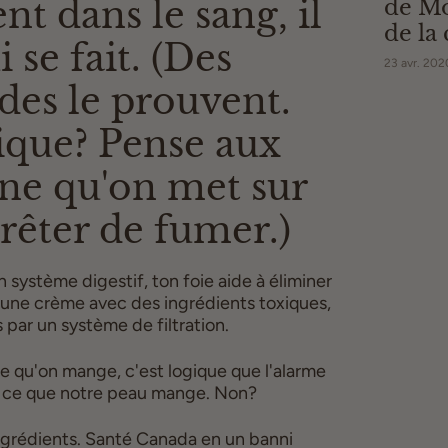
nt dans le sang, il
de Mo
de la
 se fait. (Des
Gha
23 avr. 202
des le prouvent.
ique? Pense aux
ine qu'on met sur
rêter de fumer.)
 système digestif, ton foie aide à éliminer
 » une crème avec des ingrédients toxiques,
 par un système de filtration.
e qu'on mange, c'est logique que l'alarme
à ce que notre peau mange. Non?
ingrédients. Santé Canada en un banni