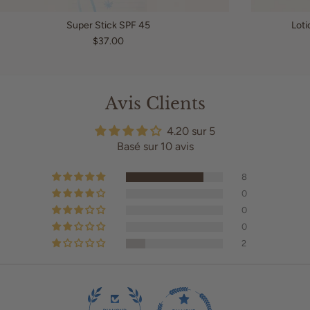
Super Stick SPF 45
Loti
$37.00
Avis Clients
4.20 sur 5
Basé sur 10 avis
8
0
0
0
2