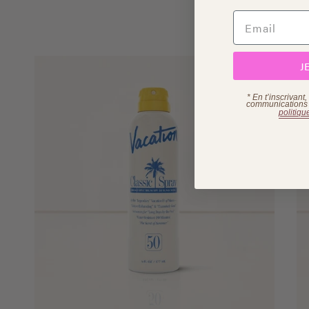
J
* En t’inscrivant
communications p
politiqu