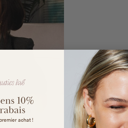
iens 10%
 rabais
premier achat !