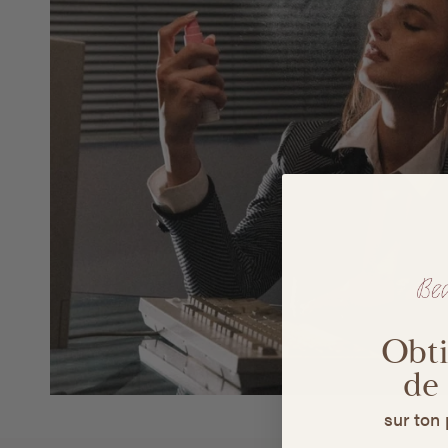
Obt
de
sur ton 