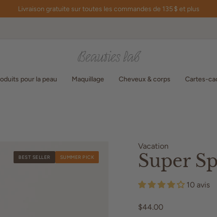
Livraison gratuite sur toutes les commandes de 135 $ et plus
oduits pour la peau
Maquillage
Cheveux & corps
Cartes-ca
Vacation
Super Sp
BEST SELLER
SUMMER PICK
10 avis
$44.00