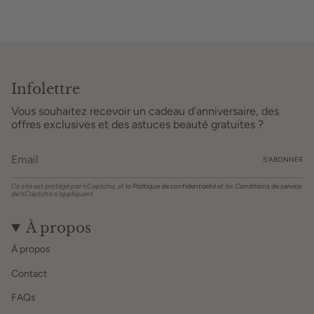
Infolettre
Vous souhaitez recevoir un cadeau d’anniversaire, des
offres exclusives et des astuces beauté gratuites ?
S’ABONNER
Ce site est protégé par hCaptcha, et la
Politique de confidentialité
et les
Conditions de service
de hCaptcha s’appliquent.
À propos
À propos
Contact
FAQs