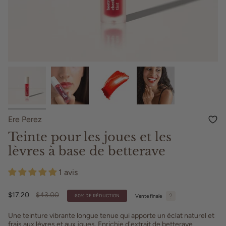
Ere Perez
Teinte pour les joues et les
lèvres à base de betterave
1 avis
Prix
$17.20
$43.00
Vente finale
60%
DE RÉDUCTION
régulier
Une teinture vibrante longue tenue qui apporte un éclat naturel et
frais aux lèvres et aux joues. Enrichie d'extrait de betterave