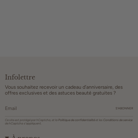
Infolettre
Vous souhaitez recevoir un cadeau d’anniversaire, des
offres exclusives et des astuces beauté gratuites ?
S’ABONNER
Ce site est protégé par hCaptcha, et la
Politique de confidentialité
et les
Conditions de service
de hCaptcha s’appliquent.