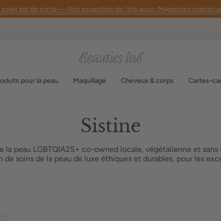
 soleil est de sortie — Nos essentiels de l'été aussi. Magasinez maintena
oduits pour la peau
Maquillage
Cheveux & corps
Cartes-ca
Sistine
de la peau LGBTQIA2S+ co-owned locale, végétalienne et sans
n de soins de la peau de luxe éthiques et durables, pour les ex