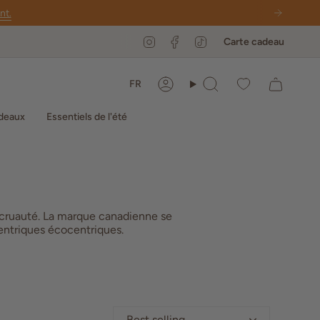
nt.
Instagram
Facebook
TikTok
Carte cadeau
Langue
FR
Compte
Recherche
deaux
Essentiels de l'été
 cruauté. La marque canadienne se
centriques écocentriques.
Best selling