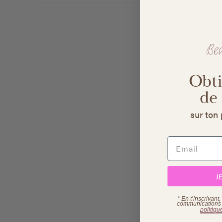
Obt
de
sur ton 
J
* En t’inscrivant
communications p
politiqu