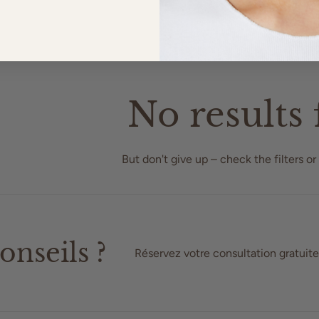
No results
But don't give up – check the filters or 
onseils ?
Réservez votre consultation gratuite