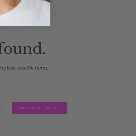
 found.
try less specific terms.
 !
PARLER À UN.E EXPERT.E