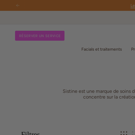
Passer
Le
au
contenu
de
la
page
RÉSERVER UN SERVICE
Facials et traitements
Pr
Sistine est une marque de soins 
concentre sur la créatio