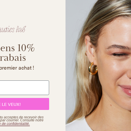
iens 10%
 rabais
premier achat !
E LE VEUX!
, tu acceptes de recevoir des
ar courriel. Consulte
notre
e de confidentialité.