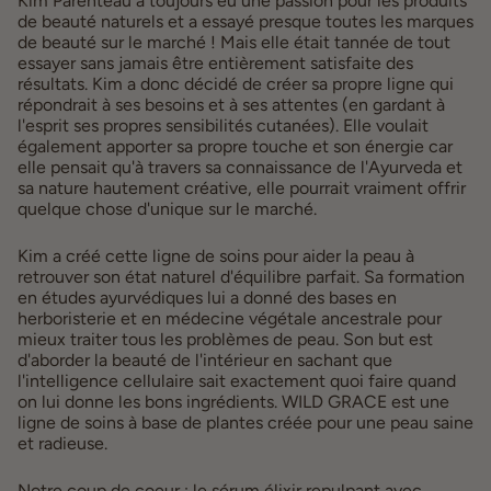
Kim Parenteau a toujours eu une passion pour les produits
de beauté naturels et a essayé presque toutes les marques
de beauté sur le marché ! Mais elle était tannée de tout
essayer sans jamais être entièrement satisfaite des
résultats. Kim a donc décidé de créer sa propre ligne qui
répondrait à ses besoins et à ses attentes (en gardant à
l'esprit ses propres sensibilités cutanées). Elle voulait
également apporter sa propre touche et son énergie car
elle pensait qu'à travers sa connaissance de l'Ayurveda et
sa nature hautement créative, elle pourrait vraiment offrir
quelque chose d'unique sur le marché.
Kim a créé cette ligne de soins pour aider la peau à
retrouver son état naturel d'équilibre parfait. Sa formation
en études ayurvédiques lui a donné des bases en
herboristerie et en médecine végétale ancestrale pour
mieux traiter tous les problèmes de peau. Son but est
d'aborder la beauté de l'intérieur en sachant que
l'intelligence cellulaire sait exactement quoi faire quand
on lui donne les bons ingrédients. WILD GRACE est une
ligne de soins à base de plantes créée pour une peau saine
et radieuse.
Notre coup de coeur : le sérum élixir repulpant avec