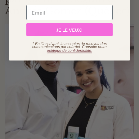
Andréa Gomez (Québec)
JE LE VEUX!
* En t’inscrivant, tu acceptes de recevoir des
communications par courriel. Consulte
notre
politique de confidentialité.